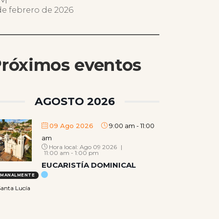
.M
de febrero de 2026
róximos eventos
AGOSTO 2026
09 Ago 2026
9:00 am
-
11:00
am
Hora local:
Ago 09 2026
|
11:00 am - 1:00 pm
EUCARISTÍA DOMINICAL
EMANALMENTE
anta Lucía